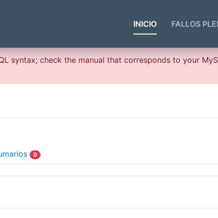
INICIO
FALLOS PLE
 SQL syntax; check the manual that corresponds to your MyS
umarios
0